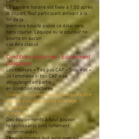
CAP »
La barrière horaire est fixée à 1:00 après
le départ. Tout participant arrivant à la
fin de la
première boucle passé ce délai sera
hors course. L’équipe ou le coureur ne
pourra en aucun
cas être classé.
Conditions nocturnes - Equipement
obligatoire
Les courses « T’es pas CAP – Solo » et «
Je t’emmène si t’es CAP » se
dérouleront en partie
en condition nocturne.
Chaque concurrent au départ devra être
équipé d’un dispositif d’éclairage
électrique
individuel.
Des équipements à haut pouvoir
réfléchissants sont fortement
recommandés.
Chaque coureur doit avoir avec lui