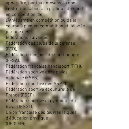
apparaître, par tous moyens, la non
contre-indication à la pratique du sport
en compétition, de
l'Athlétisme en compétition ou de la
course à pied en compétition et délivrée
par une des
fédérations suivantes :
Fédération des clubs de la défense
(FCD),
Fédération française du sport adapté
(FFSA),
Fédération française handisport (FFH),
Fédération sportive de la police
nationale (FSPN),
Fédération sportive des ASPTT,
Fédération sportive et culturelle de
France (FSCF),
Fédération sportive et gymnique du
travail (FSGT),
Union française des œuvres laïques
d'éducation physique
(UFOLEP);