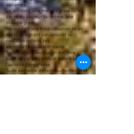
suivantes :
un accident, une maladie grave ou le
décès du coureur lui-même, une
maladie grave
nécessitant une hospitalisation ou un
décès atteignant son conjoint ou
concubin notoire, ses
ascendants ou descendants.
Toute cause d’annulation doit être
justifiée par un certificat délivré par
l’autorité compétente.
Toute demande de remboursement doit
nous parvenir, accompagnée du
certificat, au plus tard
le 15 juillet à l’adresse email :
tespascap.inscription@gmail.com ou
tpcvercors@gmail.com .
Après le 15 juillet, aucun
remboursement ne sera pris en compte.
En cas de demande d’annulation, le
remboursement des droits versés à
l’inscription se fera