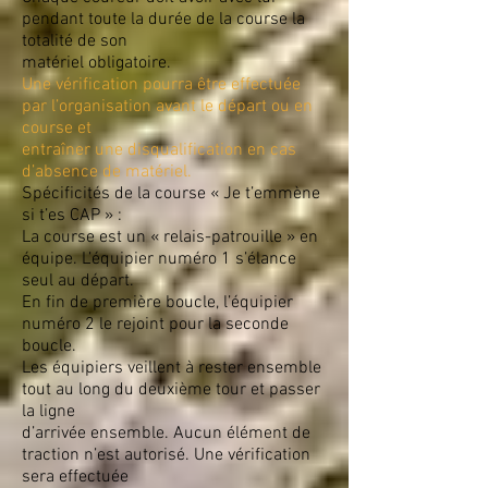
pendant toute la durée de la course la
totalité de son
matériel obligatoire.
Une vérification pourra être effectuée
par l’organisation avant le départ ou en
course et
entraîner une disqualification en cas
d’absence de matériel.
Spécificités de la course « Je t’emmène
si t’es CAP » :
La course est un « relais-patrouille » en
équipe. L’équipier numéro 1 s’élance
seul au départ.
En fin de première boucle, l’équipier
numéro 2 le rejoint pour la seconde
boucle.
Les équipiers veillent à rester ensemble
tout au long du deuxième tour et passer
la ligne
d’arrivée ensemble. Aucun élément de
traction n’est autorisé. Une vérification
sera effectuée