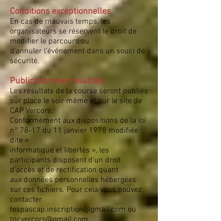
Conditions exceptionnelles
En cas de mauvais temps, les
organisateurs se réservent le droit de
modifier le parcours ou
d’annuler l’événement dans un souci de
sécurité.
Publication des résultats
Les résultats de la course seront publiés
sur place le soir même et sur le site de
CAP Vercors.
Conformément aux dispositions de la loi
n° 78-17 du 11 janvier 1978 modifiée
dite «
informatique et libertés », les
participants disposent d’un droit
d'accès et de rectification quant
aux données personnelles hébergées
sur ces fichiers. Pour cela vous pouvez
contacter
tespascap.inscription@gmail.com ou
tpcvercors@gmail.com.