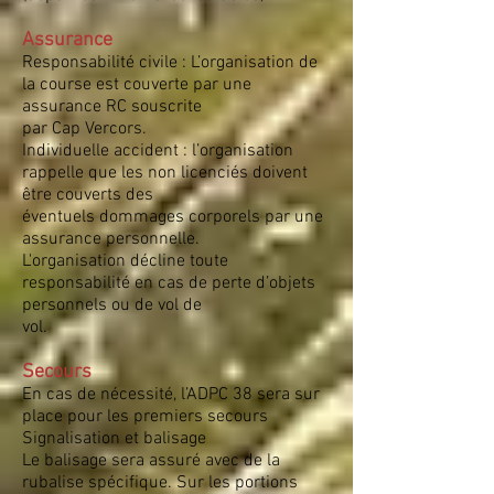
Assurance
Responsabilité civile : L’organisation de
la course est couverte par une
assurance RC souscrite
par Cap Vercors.
Individuelle accident : l’organisation
rappelle que les non licenciés doivent
être couverts des
éventuels dommages corporels par une
assurance personnelle.
L'organisation décline toute
responsabilité en cas de perte d’objets
personnels ou de vol de
vol.
Secours
En cas de nécessité, l’ADPC 38 sera sur
place pour les premiers secours
Signalisation et balisage
Le balisage sera assuré avec de la
rubalise spécifique. Sur les portions