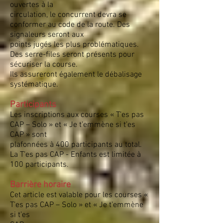
ouvertes à la
circulation, le concurrent devra se
conformer au code de la route. Des
signaleurs seront aux
points jugés les plus problématiques.
Des serre-files seront présents pour
sécuriser la course.
Ils assureront également le débalisage
systématique.
Participants
Les inscriptions aux courses « T’es pas
CAP – Solo » et « Je t’emmène si t’es
CAP » sont
plafonnées à 400 participants au total.
La T’es pas CAP - Enfants est limitée à
100 participants.
Barrière horaire
Cet article est valable pour les courses «
T’es pas CAP – Solo » et « Je t’emmène
si t’es