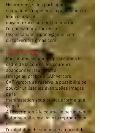
Notamment, si les participants
souhaitent s'opposer à la publication de
leur résultat, ils
doivent expressément en informer
l'organisateur à l’adresse
tespascap.inscription@gmail.com
ou tpcvercors.gmail.com.
Droit à l’image
Pour toutes les photos prises dans le
cadre de la course, les coureurs
abandonnent leur droit à
l’image au profit de CAP Vercors.
CAP Vercors se réserve la possibilité de
pouvoir utiliser les éventuelles images
de la
manifestation sous quelque forme que
ce soit.
A l’inscription à la course, le participant
autorise à titre gracieux la reproduction
et
l’exploitation de son image au profit de