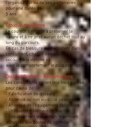
l’organisateur ou de ses partenaires
pour une durée de
5 ans.
Éthique de course
Le coureur s’engage à préserver la
nature et à ne jeter aucun déchet tout au
long du parcours.
En cas de blessure ou d’accident d’un
concurrent, chacun devra porter
secours à la victime ou
avoir le comportement le plus approprié.
Disqualification - Réclamations
Les concurrents seront mis hors course
pour cause de:
- Falsification de dossard
- Absence ou non visibilité de dossard
- Absence de l’équipement obligatoire
- Utilisation d’élément de traction
- Dépassement des temps maximum
autorisés aux postes de contrôle