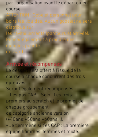
par l’organisation avant le départ ou en
course.
ATTENTION : Gobelet personnel pour
boire les liquides. Aucun gobelet ne sera
distribué sur
les ravitaillements (parcours et arrivée).
Penser également à prendre des
épingles pour le
dossard.
Arrivée et récompenses
Le dessert sera offert à l’issue de la
course à chaque concurrent des trois
épreuves.
Seront également récompensés :
- T’es pas CAP – Solo : Les trois
premiers au scratch et le premier de
chaque groupement
de catégorie ancienne version
(+40ans;+50ans;+60ans…).
- Je t’emmène si t’es CAP : La première
équipe hommes, femmes et mixte.