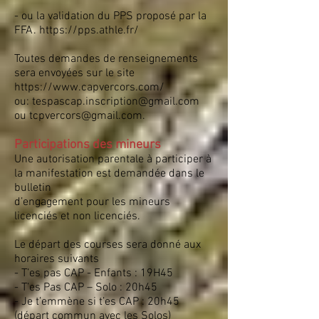
- ou la validation du PPS proposé par la
FFA.
https://pps.athle.fr/
Toutes demandes de renseignements
sera envoyées sur le site
https://www.capvercors.com/
ou: tespascap.inscription@gmail.com
ou tcpvercors@gmail.com.
Participations des mineurs
Une autorisation parentale à participer à
la manifestation est demandée dans le
bulletin
d’engagement pour les mineurs
licenciés et non licenciés.
Le départ des courses sera donné aux
horaires suivants
- T’es pas CAP - Enfants : 19H45
- T’es Pas CAP – Solo : 20h45
- Je t’emmène si t’es CAP : 20h45
(départ commun avec les Solos)