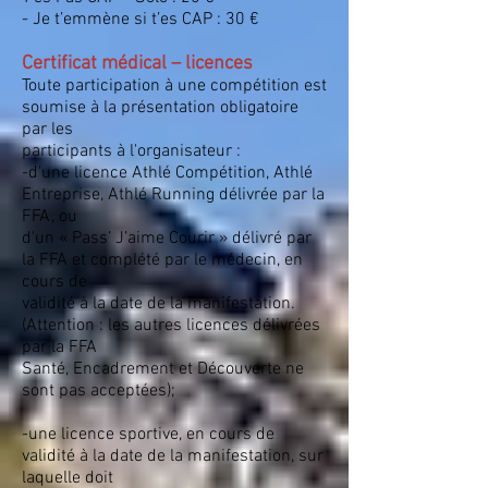
- Je t’emmène si t’es CAP : 30 €
Certificat médical – licences
Toute participation à une compétition est
soumise à la présentation obligatoire
par les
participants à l'organisateur :
-d'une licence Athlé Compétition, Athlé
Entreprise, Athlé Running délivrée par la
FFA, ou
d'un « Pass’ J’aime Courir » délivré par
la FFA et complété par le médecin, en
cours de
validité à la date de la manifestation.
(Attention : les autres licences délivrées
par la FFA
Santé, Encadrement et Découverte ne
sont pas acceptées);
-une licence sportive, en cours de
validité à la date de la manifestation, sur
laquelle doit