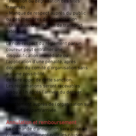
- Pollution ou dégradation des sites
traversés
- Manque de respect auprès du public
ou des membres de l'organisation
- Utilisation d'un moyen de transport
extérieur.
Le non-respect du règlement par un
coureur peut entraîner une
disqualification immédiate ou
l’application d’une pénalité, après
décision du comité d'organisation sans
aucune possibilité
de faire appel de cette sanction.
Les réclamations seront recevables
jusqu'à 1h après l'arrivée du dernier
coureur classé,
directement auprès de l'organisation sur
le site de départ/arrivée.
Annulation et remboursement
La demande d’annulation sera prise en
compte uniquement pour les causes